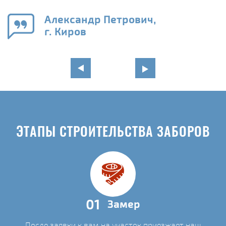
го
в
Александр Петрович,
г. Киров
ЭТАПЫ СТРОИТЕЛЬСТВА ЗАБОРОВ
01
Замер
После заявки к вам на участок приезжает наш