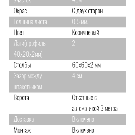
Участок
40м
Окрас
С двух сторон
Толщина листа
0,5 мм.
Цвет
Коричневый
Лаги(профиль
2
40х20х2мм)
Столбы
60х60х2 мм
Зазор между
4 см.
штакетником
Ворота
Откатные с
автоматикой 3 метра
Доставка
Включено
Монтаж
Включено