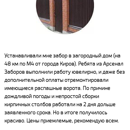
е
Устанавливали мне забор в загородный дом (на
Н
48 км по М4 от города Киров). Ребята из Арсенал
р
Заборов выполнили работу ювелирно, и даже без
К
дополнительной оплаты отремонтировали
(
у
имеющиеся распашные ворота. По причине
с
и,
дождливой погоды и непростой сборки
н
а
кирпичных столбов работали на 2 дня дольше
с
ги
заявленного срока. Но в итоге получилось
п
красиво. Цены приемлемые, рекомендую всем.
о
а
н