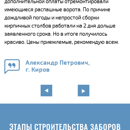
дополнительной оплаты отремонтировали
(
у
имеющиеся распашные ворота. По причине
с
и,
дождливой погоды и непростой сборки
н
а
кирпичных столбов работали на 2 дня дольше
с
ги
заявленного срока. Но в итоге получилось
п
красиво. Цены приемлемые, рекомендую всем.
о
а
н
го
в
Александр Петрович,
г. Киров
ЭТАПЫ СТРОИТЕЛЬСТВА ЗАБОРОВ