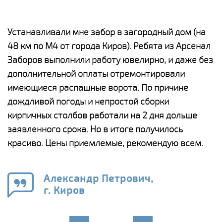
е
Устанавливали мне забор в загородный дом (на
Н
48 км по М4 от города Киров). Ребята из Арсенал
р
Заборов выполнили работу ювелирно, и даже без
К
дополнительной оплаты отремонтировали
(
у
имеющиеся распашные ворота. По причине
с
и,
дождливой погоды и непростой сборки
н
а
кирпичных столбов работали на 2 дня дольше
с
ги
заявленного срока. Но в итоге получилось
п
красиво. Цены приемлемые, рекомендую всем.
о
а
н
го
в
Александр Петрович,
г. Киров