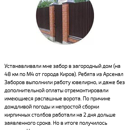
е
Устанавливали мне забор в загородный дом (на
Н
48 км по М4 от города Киров). Ребята из Арсенал
р
Заборов выполнили работу ювелирно, и даже без
К
дополнительной оплаты отремонтировали
(
у
имеющиеся распашные ворота. По причине
с
и,
дождливой погоды и непростой сборки
н
а
кирпичных столбов работали на 2 дня дольше
с
ги
заявленного срока. Но в итоге получилось
п