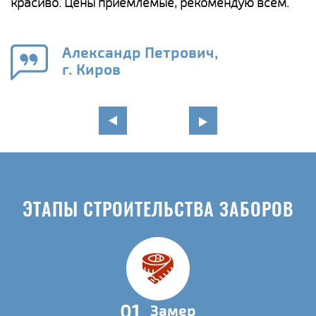
красиво. Цены приемлемые, рекомендую всем.
о
а
н
го
в
Александр Петрович,
г. Киров
ЭТАПЫ СТРОИТЕЛЬСТВА ЗАБОРОВ
01
Замер