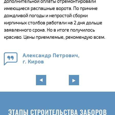
дополнительной оплаты отремонтировали
(
у
имеющиеся распашные ворота. По причине
с
и,
дождливой погоды и непростой сборки
н
а
кирпичных столбов работали на 2 дня дольше
с
ги
заявленного срока. Но в итоге получилось
п
красиво. Цены приемлемые, рекомендую всем.
о
а
н
го
в
Александр Петрович,
г. Киров
ЭТАПЫ СТРОИТЕЛЬСТВА ЗАБОРОВ