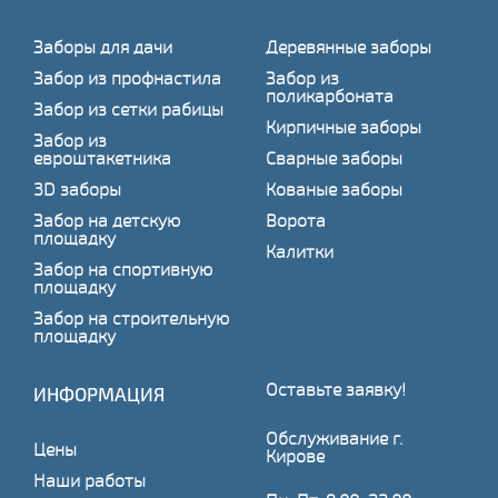
Заборы для дачи
Деревянные заборы
Забор из профнастила
Забор из
поликарбоната
Забор из сетки рабицы
Кирпичные заборы
Забор из
евроштакетника
Сварные заборы
3D заборы
Кованые заборы
Забор на детскую
Ворота
площадку
Калитки
Забор на спортивную
площадку
Забор на строительную
площадку
Оставьте заявку!
ИНФОРМАЦИЯ
Обслуживание г.
Цены
Кирове
Наши работы