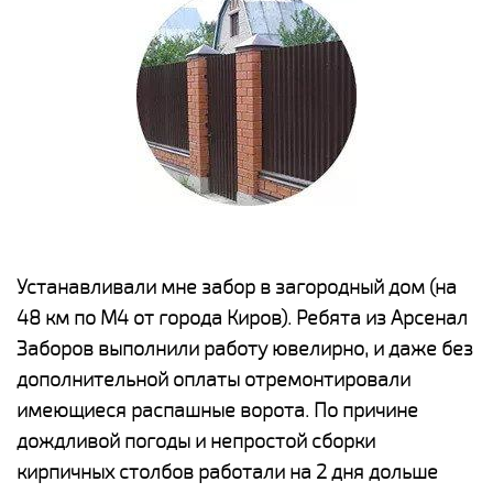
е
Устанавливали мне забор в загородный дом (на
Н
48 км по М4 от города Киров). Ребята из Арсенал
р
Заборов выполнили работу ювелирно, и даже без
К
дополнительной оплаты отремонтировали
(
у
имеющиеся распашные ворота. По причине
с
и,
дождливой погоды и непростой сборки
н
а
кирпичных столбов работали на 2 дня дольше
с