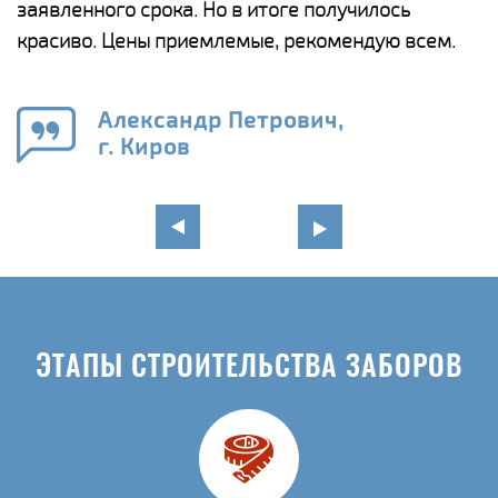
ги
заявленного срока. Но в итоге получилось
п
красиво. Цены приемлемые, рекомендую всем.
о
а
н
го
в
Александр Петрович,
г. Киров
ЭТАПЫ СТРОИТЕЛЬСТВА ЗАБОРОВ