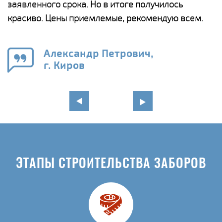
ги
заявленного срока. Но в итоге получилось
п
красиво. Цены приемлемые, рекомендую всем.
о
а
н
го
в
Александр Петрович,
г. Киров
ЭТАПЫ СТРОИТЕЛЬСТВА ЗАБОРОВ