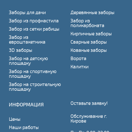
Заборы для дачи
Деревянные заборы
Забор из профнастила
Забор из
поликарбоната
Забор из сетки рабицы
Кирпичные заборы
Забор из
евроштакетника
Сварные заборы
3D заборы
Кованые заборы
Забор на детскую
Ворота
площадку
Калитки
Забор на спортивную
площадку
Забор на строительную
площадку
Оставьте заявку!
ИНФОРМАЦИЯ
Обслуживание г.
Цены
Кирове
Наши работы