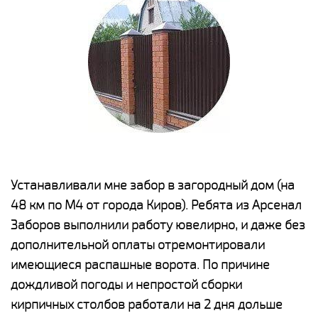
е
Устанавливали мне забор в загородный дом (на
Н
48 км по М4 от города Киров). Ребята из Арсенал
р
Заборов выполнили работу ювелирно, и даже без
К
дополнительной оплаты отремонтировали
(
у
имеющиеся распашные ворота. По причине
с
и,
дождливой погоды и непростой сборки
н
а
кирпичных столбов работали на 2 дня дольше
с