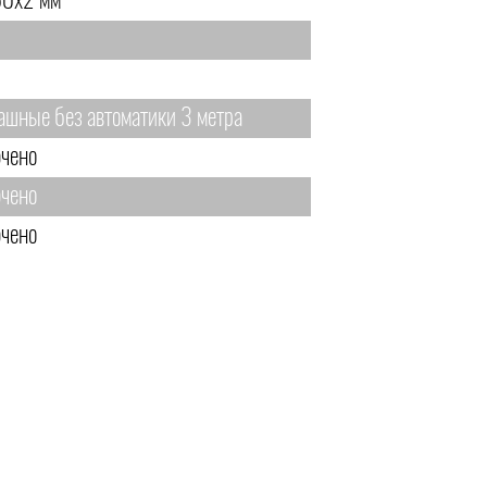
0х2 мм
ашные без автоматики 3 метра
чено
чено
чено