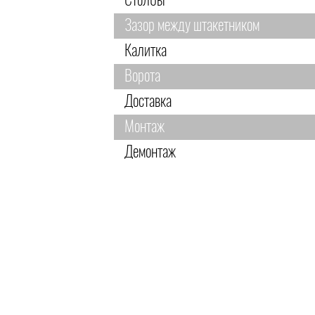
Столбы
Зазор между штакетником
Калитка
Ворота
Доставка
Монтаж
Демонтаж