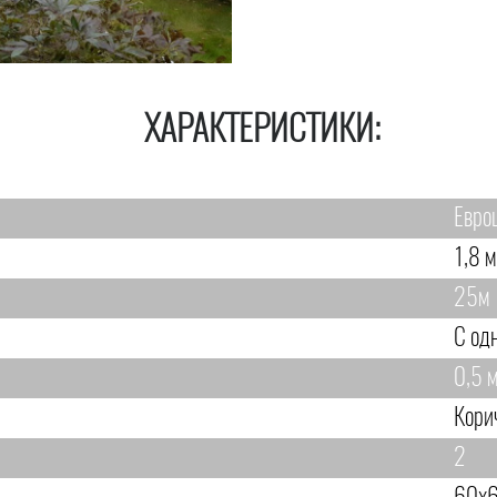
ХАРАКТЕРИСТИКИ:
Евро
1,8 м
25м
С од
0,5 м
Кори
2