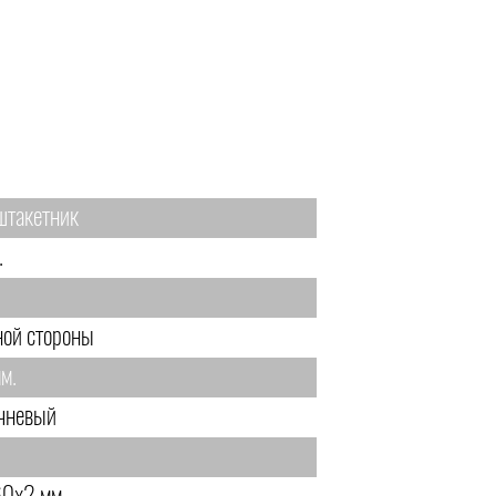
штакетник
.
ной стороны
м.
чневый