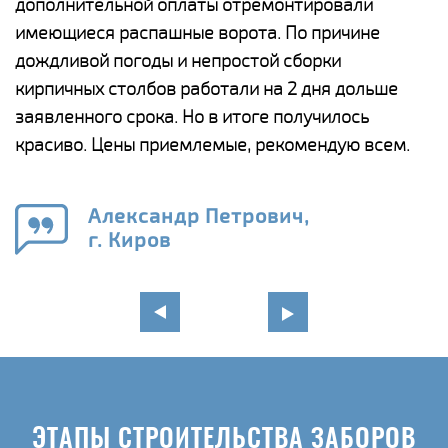
дополнительной оплаты отремонтировали
(
у
имеющиеся распашные ворота. По причине
с
и,
дождливой погоды и непростой сборки
н
а
кирпичных столбов работали на 2 дня дольше
с
ги
заявленного срока. Но в итоге получилось
п
красиво. Цены приемлемые, рекомендую всем.
о
а
н
го
в
Александр Петрович,
г. Киров
ЭТАПЫ СТРОИТЕЛЬСТВА ЗАБОРОВ