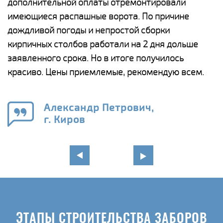
дополнительной оплаты отремонтировали
(
у
имеющиеся распашные ворота. По причине
с
и,
дождливой погоды и непростой сборки
н
а
кирпичных столбов работали на 2 дня дольше
с
ги
заявленного срока. Но в итоге получилось
п
красиво. Цены приемлемые, рекомендую всем.
о
а
н
го
в
Александр Петрович,
г. Киров
ЭТАПЫ СТРОИТЕЛЬСТВА ЗАБОРОВ