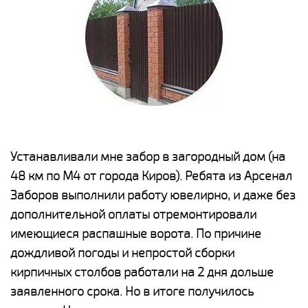
е
Устанавливали мне забор в загородный дом (на
Н
48 км по М4 от города Киров). Ребята из Арсенал
р
Заборов выполнили работу ювелирно, и даже без
К
дополнительной оплаты отремонтировали
(
у
имеющиеся распашные ворота. По причине
с
и,
дождливой погоды и непростой сборки
н
а
кирпичных столбов работали на 2 дня дольше
с
ги
заявленного срока. Но в итоге получилось
п