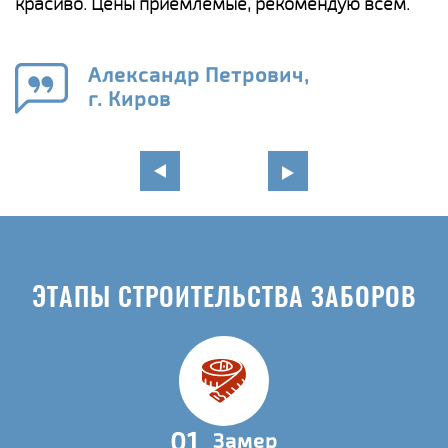
красиво. Цены приемлемые, рекомендую всем.
о
а
н
го
в
Александр Петрович,
г. Киров
ЭТАПЫ СТРОИТЕЛЬСТВА ЗАБОРОВ
01
Замер