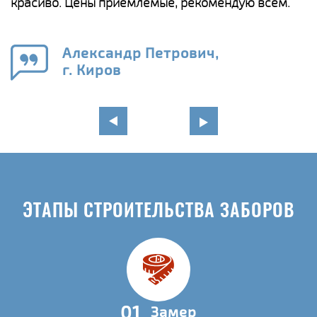
красиво. Цены приемлемые, рекомендую всем.
о
а
н
го
в
Александр Петрович,
г. Киров
ЭТАПЫ СТРОИТЕЛЬСТВА ЗАБОРОВ
01
Замер