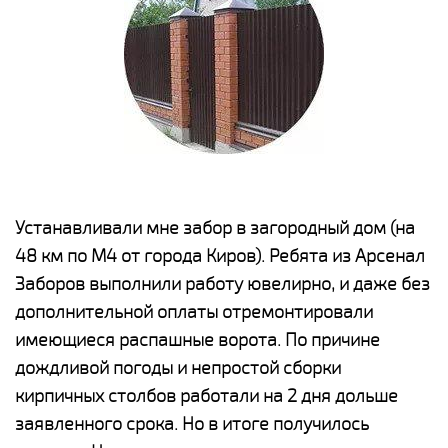
е
Устанавливали мне забор в загородный дом (на
Н
48 км по М4 от города Киров). Ребята из Арсенал
р
Заборов выполнили работу ювелирно, и даже без
К
дополнительной оплаты отремонтировали
(
у
имеющиеся распашные ворота. По причине
с
и,
дождливой погоды и непростой сборки
н
а
кирпичных столбов работали на 2 дня дольше
с
ги
заявленного срока. Но в итоге получилось
п