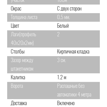
Участок
180м
Окрас
С двух сторон
Толщина листа
0,5 мм.
Цвет
Белый
Лаги(профиль
2
40х20х2мм)
Столбы
Кирпичная кладка
Зазор между
3 см.
штакетником
Калитка
1.2 м
Ворота
Распашные без
автоматики 4 метра
Доставка
Включено