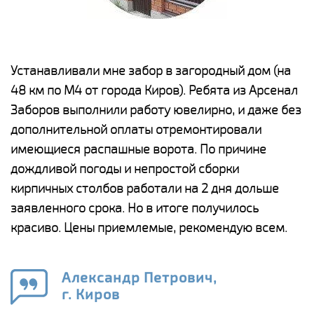
е
Устанавливали мне забор в загородный дом (на
Н
48 км по М4 от города Киров). Ребята из Арсенал
р
Заборов выполнили работу ювелирно, и даже без
К
дополнительной оплаты отремонтировали
(
у
имеющиеся распашные ворота. По причине
с
и,
дождливой погоды и непростой сборки
н
а
кирпичных столбов работали на 2 дня дольше
с
ги
заявленного срока. Но в итоге получилось
п
красиво. Цены приемлемые, рекомендую всем.
о
а
н
го
в
Александр Петрович,
г. Киров