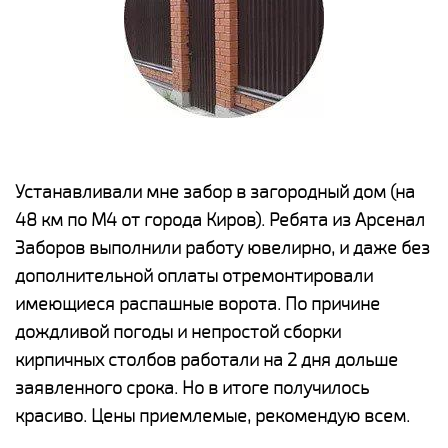
е
Устанавливали мне забор в загородный дом (на
Н
48 км по М4 от города Киров). Ребята из Арсенал
р
Заборов выполнили работу ювелирно, и даже без
К
дополнительной оплаты отремонтировали
(
у
имеющиеся распашные ворота. По причине
с
и,
дождливой погоды и непростой сборки
н
а
кирпичных столбов работали на 2 дня дольше
с
ги
заявленного срока. Но в итоге получилось
п
красиво. Цены приемлемые, рекомендую всем.
о
а
н