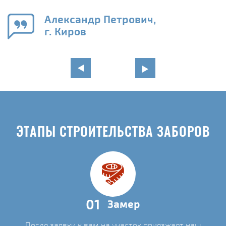
го
в
Александр Петрович,
г. Киров
ЭТАПЫ СТРОИТЕЛЬСТВА ЗАБОРОВ
01
Замер
После заявки к вам на участок приезжает наш