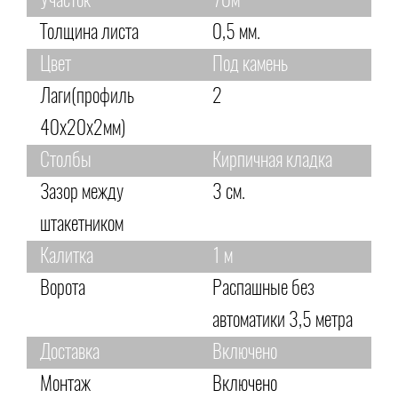
Участок
70м
Толщина листа
0,5 мм.
Цвет
Под камень
Лаги(профиль
2
40х20х2мм)
Столбы
Кирпичная кладка
Зазор между
3 см.
штакетником
Калитка
1 м
Ворота
Распашные без
автоматики 3,5 метра
Доставка
Включено
Монтаж
Включено