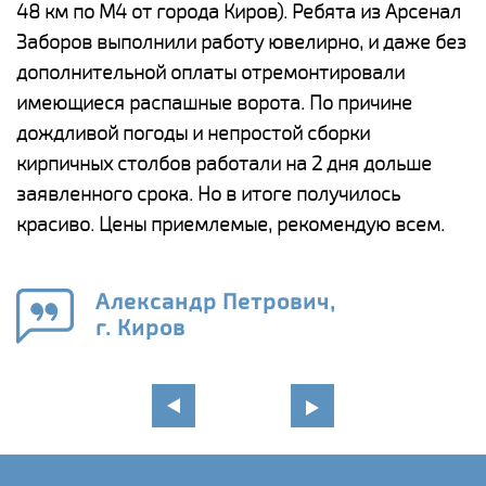
48 км по М4 от города Киров). Ребята из Арсенал
р
Заборов выполнили работу ювелирно, и даже без
К
дополнительной оплаты отремонтировали
(
у
имеющиеся распашные ворота. По причине
с
и,
дождливой погоды и непростой сборки
н
а
кирпичных столбов работали на 2 дня дольше
с
ги
заявленного срока. Но в итоге получилось
п
красиво. Цены приемлемые, рекомендую всем.
о
а
н
го
в
Александр Петрович,
г. Киров