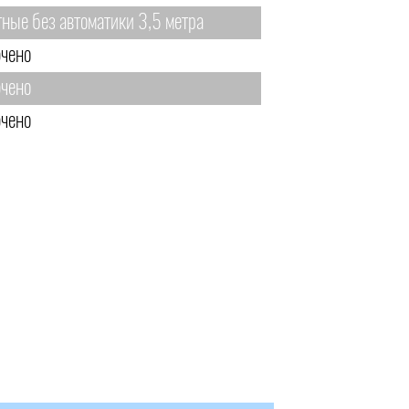
тные без автоматики 3,5 метра
чено
чено
чено