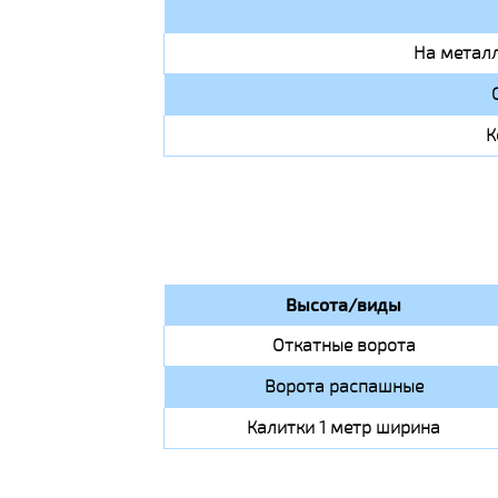
На металл
К
Высота/виды
Откатные ворота
Ворота распашные
Калитки 1 метр ширина