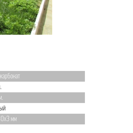
карбонат
.
м.
ый
0х3 мм