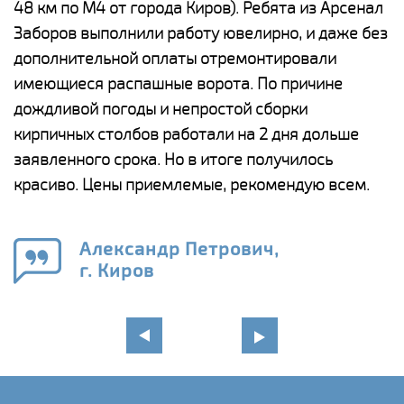
48 км по М4 от города Киров). Ребята из Арсенал
р
Заборов выполнили работу ювелирно, и даже без
К
дополнительной оплаты отремонтировали
(
у
имеющиеся распашные ворота. По причине
с
и,
дождливой погоды и непростой сборки
н
а
кирпичных столбов работали на 2 дня дольше
с
ги
заявленного срока. Но в итоге получилось
п
красиво. Цены приемлемые, рекомендую всем.
о
а
н
го
в
Александр Петрович,
г. Киров