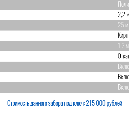
Поли
2,2 м
25 м
Кирп
1.2 м
Отка
Вклю
Вклю
Вклю
Стоимость данного забора под ключ:
215 000 рублей