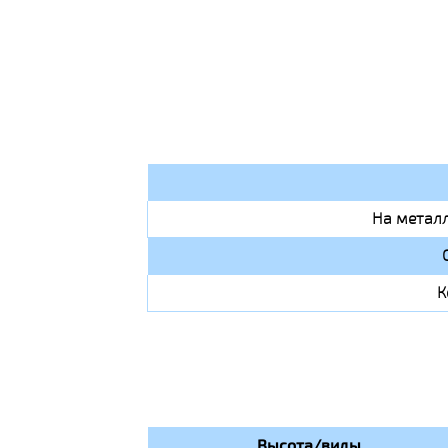
На металл
К
Высота/виды