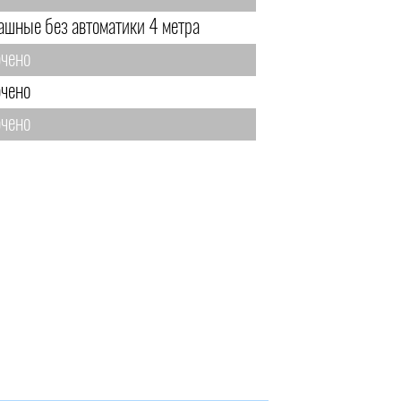
ашные без автоматики 4 метра
чено
чено
чено