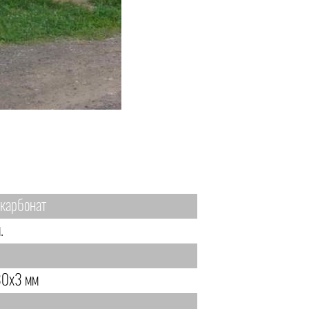
карбонат
.
.
0х3 мм