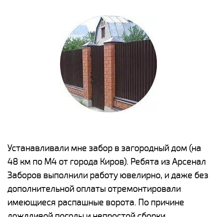
е
Устанавливали мне забор в загородный дом (на
Н
48 км по М4 от города Киров). Ребята из Арсенал
р
Заборов выполнили работу ювелирно, и даже без
К
дополнительной оплаты отремонтировали
(
у
имеющиеся распашные ворота. По причине
с
и,
дождливой погоды и непростой сборки
н