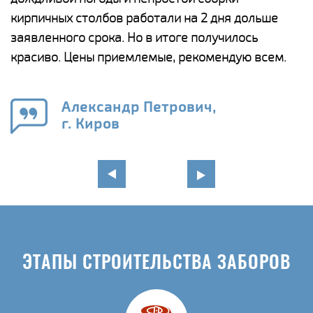
а
кирпичных столбов работали на 2 дня дольше
с
ги
заявленного срока. Но в итоге получилось
п
красиво. Цены приемлемые, рекомендую всем.
о
а
н
го
в
Александр Петрович,
г. Киров
ЭТАПЫ СТРОИТЕЛЬСТВА ЗАБОРОВ