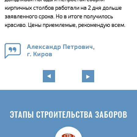
а
кирпичных столбов работали на 2 дня дольше
с
ги
заявленного срока. Но в итоге получилось
п
красиво. Цены приемлемые, рекомендую всем.
о
а
н
го
в
Александр Петрович,
г. Киров
ЭТАПЫ СТРОИТЕЛЬСТВА ЗАБОРОВ