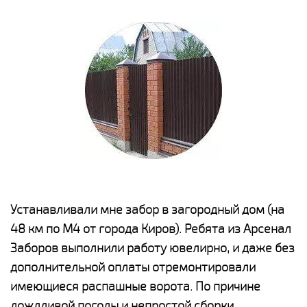
е
Устанавливали мне забор в загородный дом (на
Н
48 км по М4 от города Киров). Ребята из Арсенал
р
Заборов выполнили работу ювелирно, и даже без
К
дополнительной оплаты отремонтировали
(
у
имеющиеся распашные ворота. По причине
с
и,
дождливой погоды и непростой сборки
н