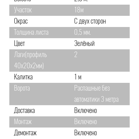
Участок
18м
Окрас
С двух сторон
Толщина листа
0,5 мм.
Цвет
Зелёный
Лаги(профиль
2
40х20х2мм)
Калитка
1 м
Ворота
Распашные без
автоматики 3 метра
Доставка
Включено
Монтаж
Включено
Демонтаж
Включено