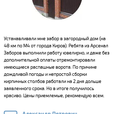
е
Устанавливали мне забор в загородный дом (на
Н
48 км по М4 от города Киров). Ребята из Арсенал
р
Заборов выполнили работу ювелирно, и даже без
К
дополнительной оплаты отремонтировали
(
у
имеющиеся распашные ворота. По причине
с
и,
дождливой погоды и непростой сборки
н
а
кирпичных столбов работали на 2 дня дольше
с
ги
заявленного срока. Но в итоге получилось
п
красиво. Цены приемлемые, рекомендую всем.
о
а
н
го
в
Александр Петрович,