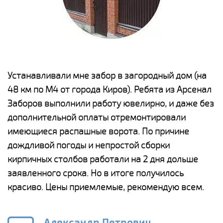
е
Устанавливали мне забор в загородный дом (на
Н
48 км по М4 от города Киров). Ребята из Арсенал
р
Заборов выполнили работу ювелирно, и даже без
К
дополнительной оплаты отремонтировали
(
у
имеющиеся распашные ворота. По причине
с
и,
дождливой погоды и непростой сборки
н
а
кирпичных столбов работали на 2 дня дольше
с
ги
заявленного срока. Но в итоге получилось
п
красиво. Цены приемлемые, рекомендую всем.
о
а
н
го
в
Александр Петрович,