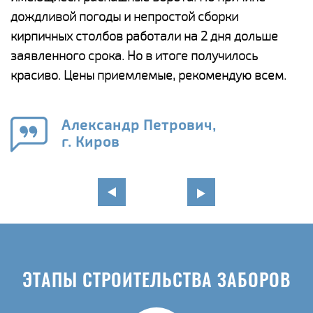
и,
дождливой погоды и непростой сборки
н
а
кирпичных столбов работали на 2 дня дольше
с
ги
заявленного срока. Но в итоге получилось
п
красиво. Цены приемлемые, рекомендую всем.
о
а
н
го
в
Александр Петрович,
г. Киров
ЭТАПЫ СТРОИТЕЛЬСТВА ЗАБОРОВ