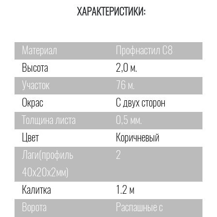
ХАРАКТЕРИСТИКИ:
Материал
Профнастил С8
Высота
2,0 м.
Участок
76 м.
Окрас
С двух сторон
Толщина листа
0,5 мм.
Цвет
Коричневый
Лаги(профиль
2
40х20х2мм)
Калитка
1.2 м
Ворота
Распашные с