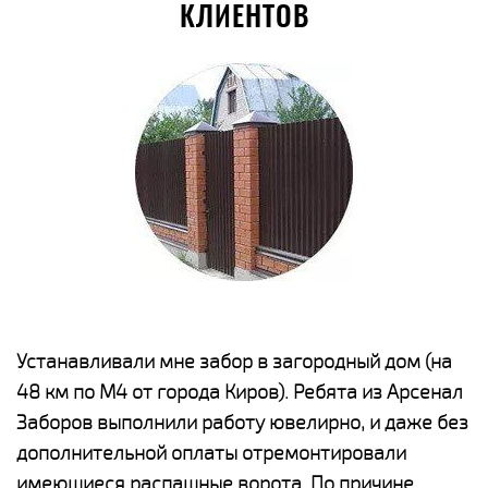
КЛИЕНТОВ
е
Устанавливали мне забор в загородный дом (на
Н
48 км по М4 от города Киров). Ребята из Арсенал
р
Заборов выполнили работу ювелирно, и даже без
К
дополнительной оплаты отремонтировали
(
у
имеющиеся распашные ворота. По причине
с