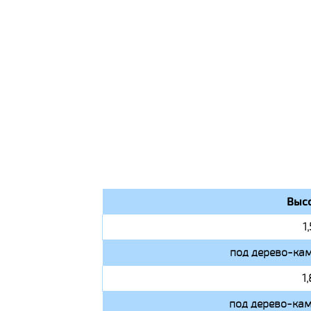
Высо
1
под дерево-кам
1
под дерево-кам