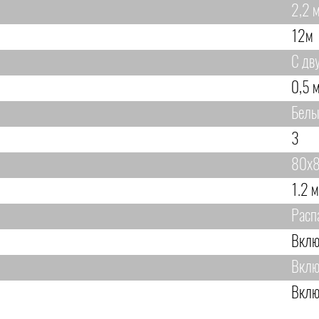
2,2 м
12м
С дв
0,5 м
Бел
3
80х8
1.2 м
Расп
Вклю
Вклю
Вклю