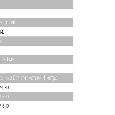
.
ух сторон
м.
ый
0х3 мм
ашные без автоматики 4 метра
чено
чено
чено