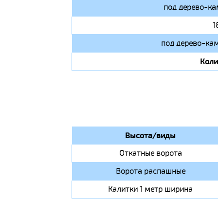
под дерево-ка
1
под дерево-кам
Коли
Высота/виды
Откатные ворота
Ворота распашные
Калитки 1 метр ширина