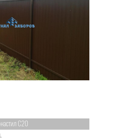
настил С20
.