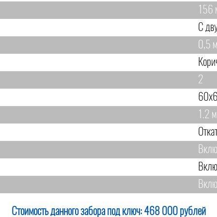
156 
С дв
0,5 м
Кори
2
60х6
1.2 м
Отка
Вклю
Вклю
Вклю
Стоимость данного забора под ключ:
468 000 рублей