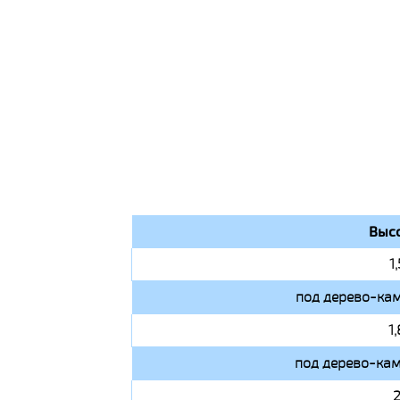
Высо
1
под дерево-кам
1
под дерево-кам
2