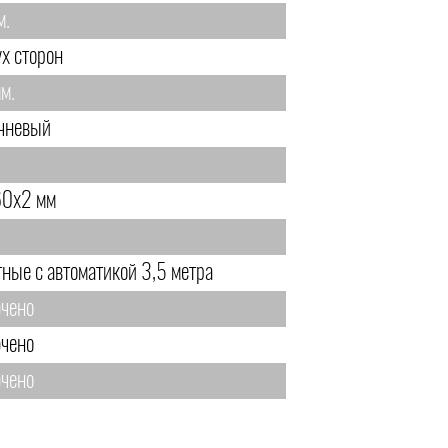
м.
ух сторон
м.
чневый
0х2 мм
тные с автоматикой 3,5 метра
чено
чено
чено