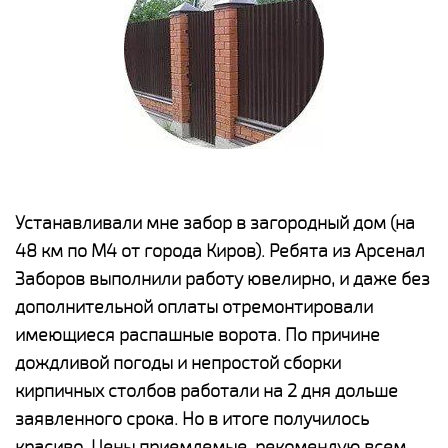
е
Устанавливали мне забор в загородный дом (на
Н
48 км по М4 от города Киров). Ребята из Арсенал
р
Заборов выполнили работу ювелирно, и даже без
К
дополнительной оплаты отремонтировали
(
у
имеющиеся распашные ворота. По причине
с
и,
дождливой погоды и непростой сборки
н
а
кирпичных столбов работали на 2 дня дольше
с
ги
заявленного срока. Но в итоге получилось
п
красиво. Цены приемлемые, рекомендую всем.
о