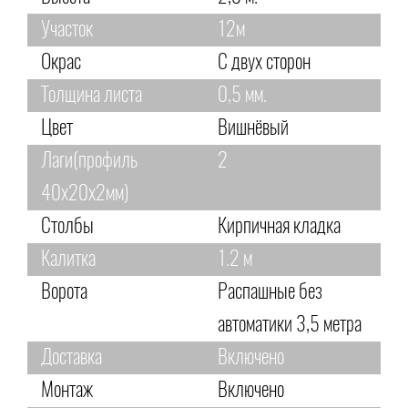
Участок
12м
Окрас
С двух сторон
Толщина листа
0,5 мм.
Цвет
Вишнёвый
Лаги(профиль
2
40х20х2мм)
Столбы
Кирпичная кладка
Калитка
1.2 м
Ворота
Распашные без
автоматики 3,5 метра
Доставка
Включено
Монтаж
Включено