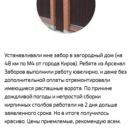
е
Устанавливали мне забор в загородный дом (на
Н
48 км по М4 от города Киров). Ребята из Арсенал
р
Заборов выполнили работу ювелирно, и даже без
К
дополнительной оплаты отремонтировали
(
у
имеющиеся распашные ворота. По причине
с
и,
дождливой погоды и непростой сборки
н
а
кирпичных столбов работали на 2 дня дольше
с
ги
заявленного срока. Но в итоге получилось
п
красиво. Цены приемлемые, рекомендую всем.
о
а
н