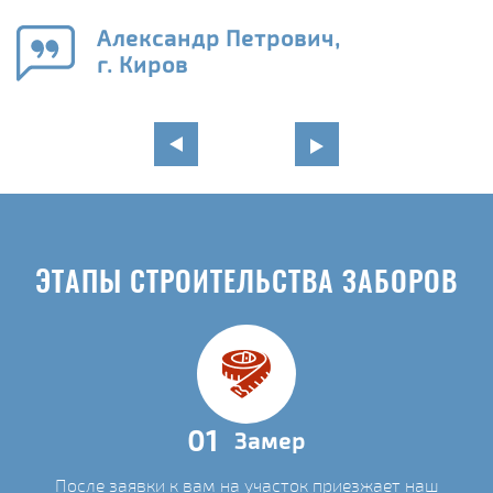
го
в
Александр Петрович,
г. Киров
ЭТАПЫ СТРОИТЕЛЬСТВА ЗАБОРОВ
01
Замер
После заявки к вам на участок приезжает наш