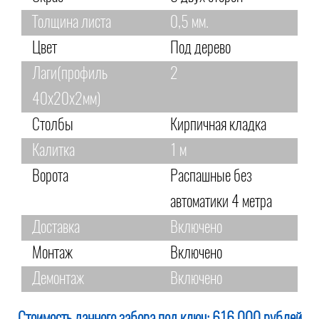
Толщина листа
0,5 мм.
Цвет
Под дерево
Лаги(профиль
2
40х20х2мм)
Столбы
Кирпичная кладка
Калитка
1 м
Ворота
Распашные без
автоматики 4 метра
Доставка
Включено
Монтаж
Включено
Демонтаж
Включено