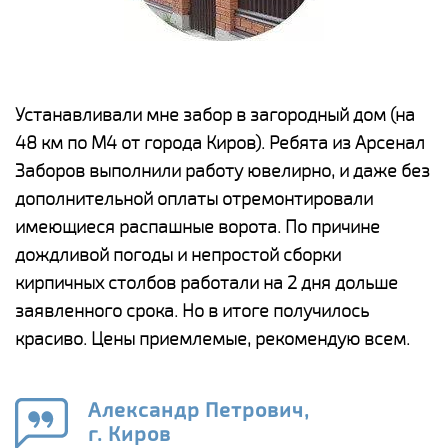
е
Устанавливали мне забор в загородный дом (на
Н
48 км по М4 от города Киров). Ребята из Арсенал
р
Заборов выполнили работу ювелирно, и даже без
К
дополнительной оплаты отремонтировали
(
у
имеющиеся распашные ворота. По причине
с
и,
дождливой погоды и непростой сборки
н
а
кирпичных столбов работали на 2 дня дольше
с
ги
заявленного срока. Но в итоге получилось
п
красиво. Цены приемлемые, рекомендую всем.
о
а
н
го
в
Александр Петрович,
г. Киров