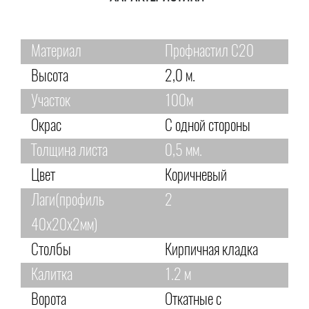
Материал
Профнастил С20
Высота
2,0 м.
Участок
100м
Окрас
С одной стороны
Толщина листа
0,5 мм.
Цвет
Коричневый
Лаги(профиль
2
40х20х2мм)
Столбы
Кирпичная кладка
Калитка
1.2 м
Ворота
Откатные с