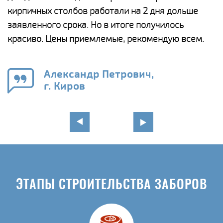
а
кирпичных столбов работали на 2 дня дольше
с
ги
заявленного срока. Но в итоге получилось
п
красиво. Цены приемлемые, рекомендую всем.
о
а
н
го
в
Александр Петрович,
г. Киров
ЭТАПЫ СТРОИТЕЛЬСТВА ЗАБОРОВ