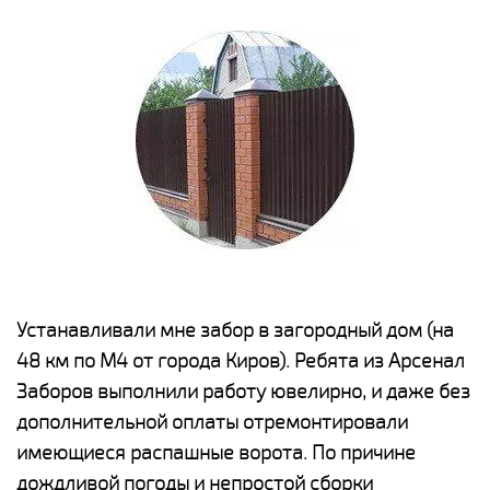
е
Устанавливали мне забор в загородный дом (на
Н
48 км по М4 от города Киров). Ребята из Арсенал
р
Заборов выполнили работу ювелирно, и даже без
К
дополнительной оплаты отремонтировали
(
у
имеющиеся распашные ворота. По причине
с
и,
дождливой погоды и непростой сборки
н