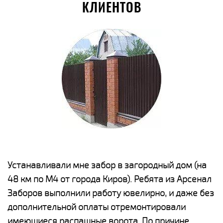
КЛИЕНТОВ
е
Устанавливали мне забор в загородный дом (на
Н
48 км по М4 от города Киров). Ребята из Арсенал
р
Заборов выполнили работу ювелирно, и даже без
К
дополнительной оплаты отремонтировали
(
у
имеющиеся распашные ворота. По причине
с