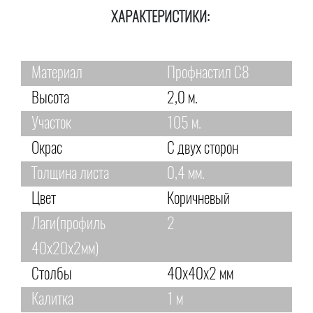
ХАРАКТЕРИСТИКИ:
Материал
Профнастил С8
Высота
2,0 м.
Участок
105 м.
Окрас
С двух сторон
Толщина листа
0,4 мм.
Цвет
Коричневый
Лаги(профиль
2
40х20х2мм)
Столбы
40х40х2 мм
Калитка
1 м