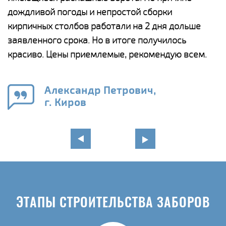
и,
дождливой погоды и непростой сборки
н
а
кирпичных столбов работали на 2 дня дольше
с
ги
заявленного срока. Но в итоге получилось
п
красиво. Цены приемлемые, рекомендую всем.
о
а
н
го
в
Александр Петрович,
г. Киров
ЭТАПЫ СТРОИТЕЛЬСТВА ЗАБОРОВ