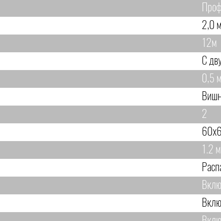
Проф
2,0 м
12м
С дв
0,5 м
Вишн
2
60х6
1.2 м
Расп
Вклю
Вклю