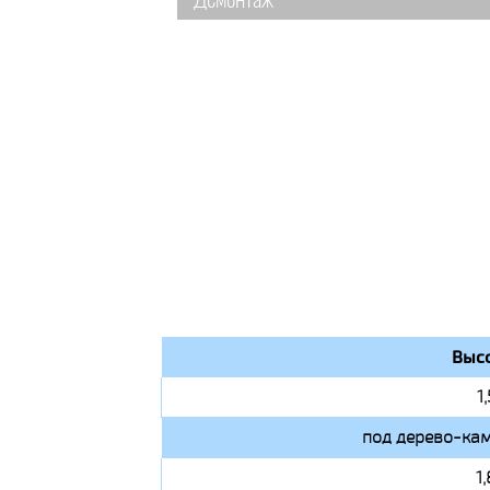
Демонтаж
Высо
1
под дерево-кам
1