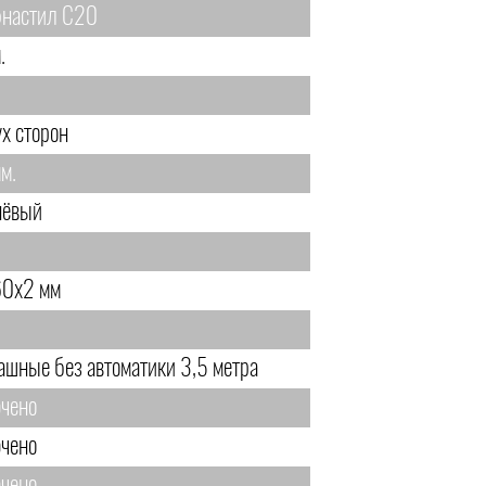
настил С20
.
ух сторон
м.
ёвый
0х2 мм
ашные без автоматики 3,5 метра
чено
чено