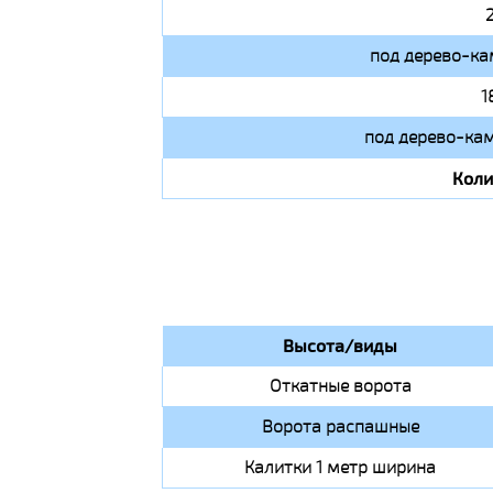
под дерево-ка
1
под дерево-кам
Коли
Высота/виды
Откатные ворота
Ворота распашные
Калитки 1 метр ширина