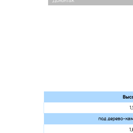
Демонтаж
Высо
1
под дерево-кам
1