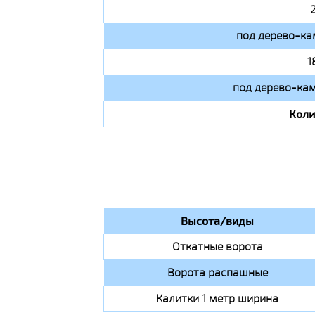
под дерево-ка
1
под дерево-кам
Коли
Высота/виды
Откатные ворота
Ворота распашные
Калитки 1 метр ширина