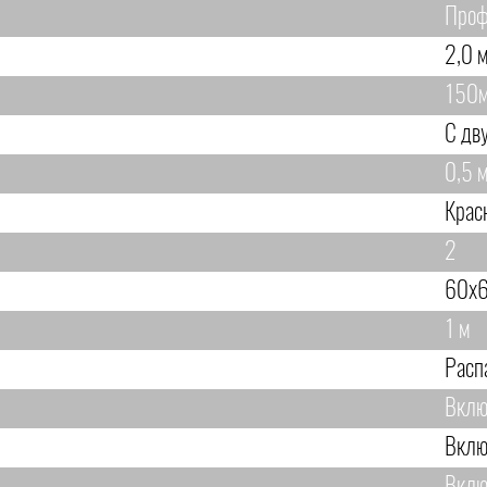
Проф
2,0 м
150
С дв
0,5 м
Крас
2
60х6
1 м
Расп
Вклю
Вклю