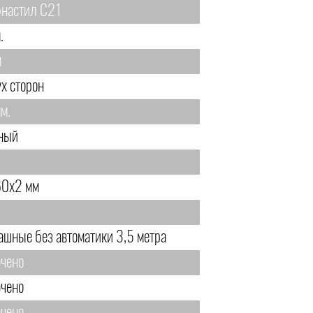
настил С21
.
м
ух сторон
м.
ный
0х2 мм
ашные без автоматики 3,5 метра
чено
чено