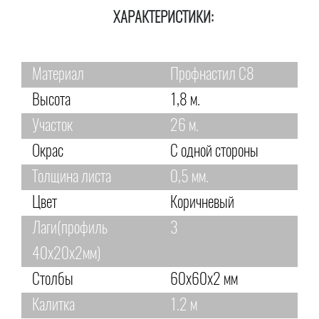
ХАРАКТЕРИСТИКИ:
Материал
Профнастил С8
Высота
1,8 м.
Участок
26 м.
Окрас
С одной стороны
Толщина листа
0,5 мм.
Цвет
Коричневый
Лаги(профиль
3
40х20х2мм)
Столбы
60х60х2 мм
Калитка
1.2 м