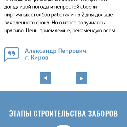
и,
дождливой погоды и непростой сборки
н
а
кирпичных столбов работали на 2 дня дольше
с
ги
заявленного срока. Но в итоге получилось
п
красиво. Цены приемлемые, рекомендую всем.
о
а
н
го
в
Александр Петрович,
г. Киров
ЭТАПЫ СТРОИТЕЛЬСТВА ЗАБОРОВ