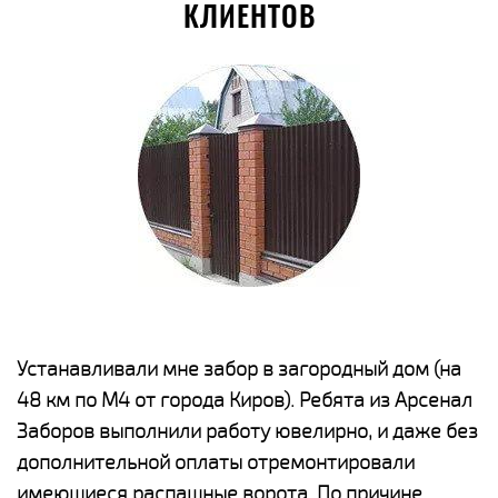
КЛИЕНТОВ
е
Устанавливали мне забор в загородный дом (на
Н
48 км по М4 от города Киров). Ребята из Арсенал
р
Заборов выполнили работу ювелирно, и даже без
К
дополнительной оплаты отремонтировали
(
у
имеющиеся распашные ворота. По причине
с