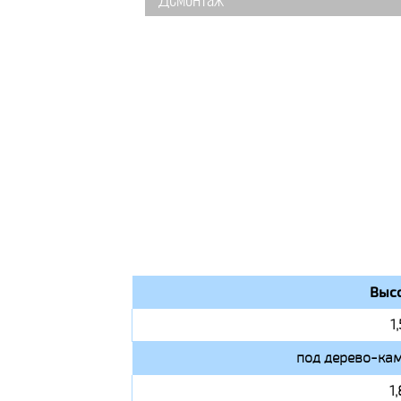
Демонтаж
Высо
1
под дерево-кам
1