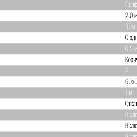
Проф
2,0 м
30м
С од
0,5 м
Кори
2
60х6
1 м
Отка
Вклю
Вклю