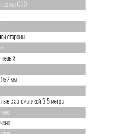
настил С20
.
ной стороны
м.
чневый
0х2 мм
тные с автоматикой 3,5 метра
чено
чено