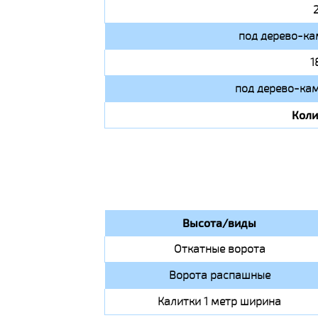
под дерево-ка
1
под дерево-кам
Коли
Высота/виды
Откатные ворота
Ворота распашные
Калитки 1 метр ширина