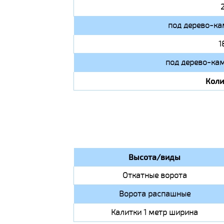
под дерево-ка
1
под дерево-кам
Коли
Высота/виды
Откатные ворота
Ворота распашные
Калитки 1 метр ширина