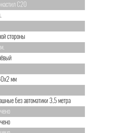
настил С20
.
ной стороны
м.
ёвый
0х2 мм
ашные без автоматики 3,5 метра
чено
чено