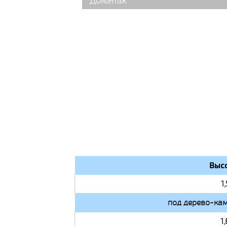
Демонтаж
Высо
1
под дерево-кам
1