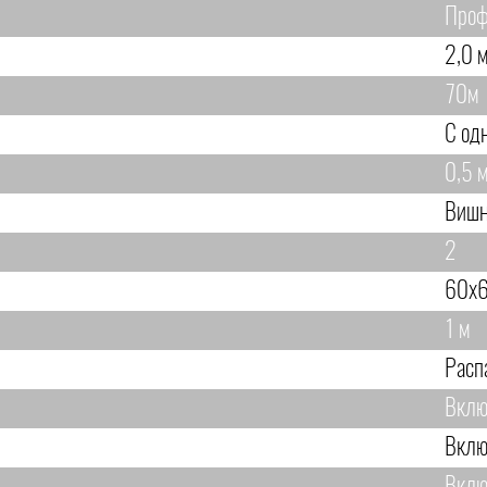
Проф
2,0 м
70м
С од
0,5 м
Вишн
2
60х6
1 м
Расп
Вклю
Вклю