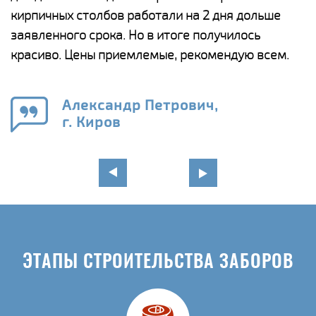
а
кирпичных столбов работали на 2 дня дольше
с
ги
заявленного срока. Но в итоге получилось
п
красиво. Цены приемлемые, рекомендую всем.
о
а
н
го
в
Александр Петрович,
г. Киров
ЭТАПЫ СТРОИТЕЛЬСТВА ЗАБОРОВ