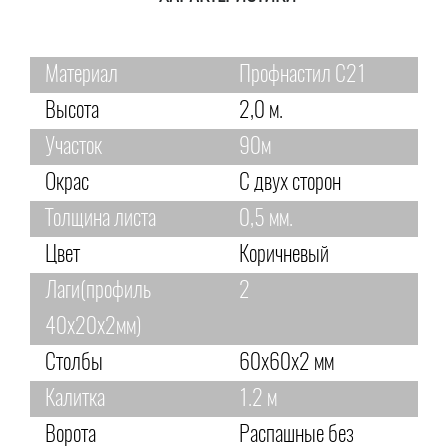
Материал
Профнастил С21
Высота
2,0 м.
Участок
90м
Окрас
С двух сторон
Толщина листа
0,5 мм.
Цвет
Коричневый
Лаги(профиль
2
40х20х2мм)
Столбы
60х60х2 мм
Калитка
1.2 м
Ворота
Распашные без