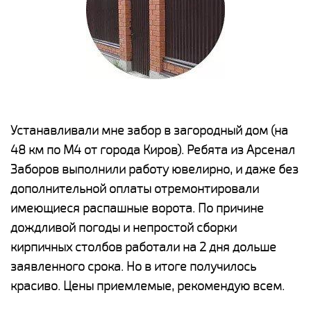
е
Устанавливали мне забор в загородный дом (на
Н
48 км по М4 от города Киров). Ребята из Арсенал
р
Заборов выполнили работу ювелирно, и даже без
К
дополнительной оплаты отремонтировали
(
у
имеющиеся распашные ворота. По причине
с
и,
дождливой погоды и непростой сборки
н
а
кирпичных столбов работали на 2 дня дольше
с
ги
заявленного срока. Но в итоге получилось
п
красиво. Цены приемлемые, рекомендую всем.
о
а
н