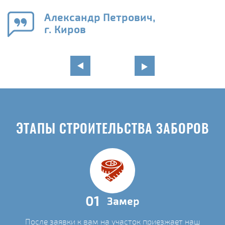
го
в
Александр Петрович,
г. Киров
ЭТАПЫ СТРОИТЕЛЬСТВА ЗАБОРОВ
01
Замер
После заявки к вам на участок приезжает наш