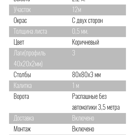
Участок
12м
Окрас
С двух сторон
Толщина листа
0,5 мм.
Цвет
Коричневый
Лаги(профиль
3
40х20х2мм)
Столбы
80х80х3 мм
Калитка
1 м
Ворота
Распашные без
автоматики 3,5 метра
Доставка
Включено
Монтаж
Включено