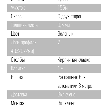
Участок
155м
Окрас
С двух сторон
Толщина листа
0,5 мм.
Цвет
Зелёный
Лаги(профиль
2
40х20х2мм)
Столбы
Кирпичная кладка
Калитка
1 м
Ворота
Распашные без
автоматики 3 метра
Доставка
Включено
Монтаж
Включено