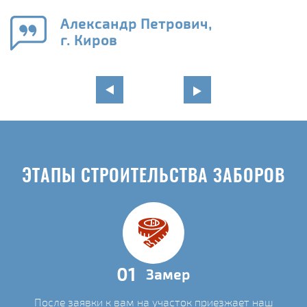
го
в
Александр Петрович,
г. Киров
ЭТАПЫ СТРОИТЕЛЬСТВА ЗАБОРОВ
01
Замер
После заявки к вам на участок приезжает наш