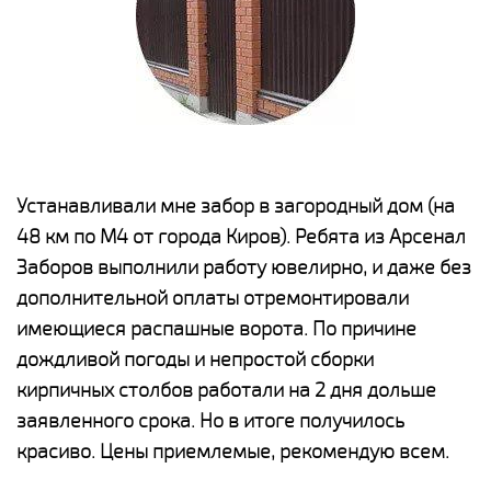
е
Устанавливали мне забор в загородный дом (на
Н
48 км по М4 от города Киров). Ребята из Арсенал
р
Заборов выполнили работу ювелирно, и даже без
К
дополнительной оплаты отремонтировали
(
у
имеющиеся распашные ворота. По причине
с
и,
дождливой погоды и непростой сборки
н
а
кирпичных столбов работали на 2 дня дольше
с
ги
заявленного срока. Но в итоге получилось
п
красиво. Цены приемлемые, рекомендую всем.
о
а
н