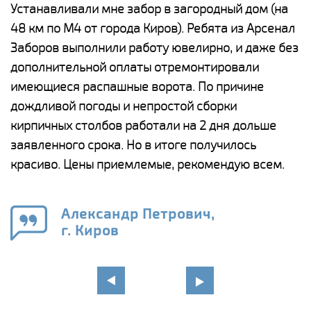
е
Устанавливали мне забор в загородный дом (на
Н
48 км по М4 от города Киров). Ребята из Арсенал
р
Заборов выполнили работу ювелирно, и даже без
К
дополнительной оплаты отремонтировали
(
у
имеющиеся распашные ворота. По причине
с
и,
дождливой погоды и непростой сборки
н
а
кирпичных столбов работали на 2 дня дольше
с
ги
заявленного срока. Но в итоге получилось
п
красиво. Цены приемлемые, рекомендую всем.
о
а
н
го
в
Александр Петрович,
г. Киров