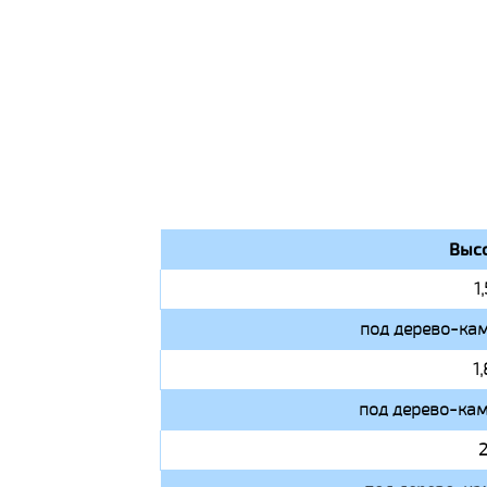
Высо
1
под дерево-кам
1
под дерево-кам
2