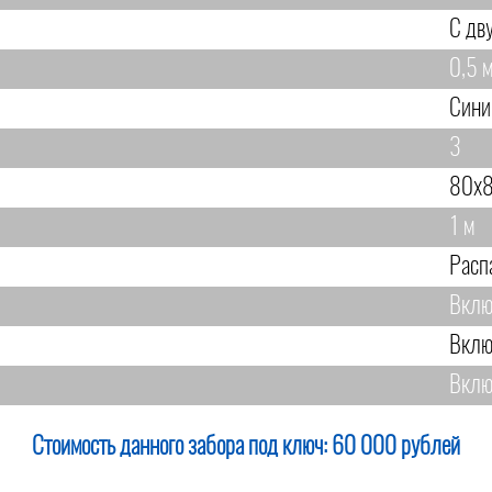
С дв
0,5 м
Сини
3
80х8
1 м
Расп
Вклю
Вклю
Вклю
Стоимость данного забора под ключ:
60 000 рублей