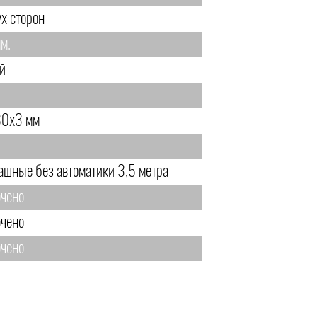
ух сторон
м.
й
0х3 мм
ашные без автоматики 3,5 метра
чено
чено
чено