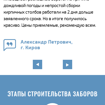
и,
дождливой погоды и непростой сборки
н
а
кирпичных столбов работали на 2 дня дольше
с
ги
заявленного срока. Но в итоге получилось
п
красиво. Цены приемлемые, рекомендую всем.
о
а
н
го
в
Александр Петрович,
г. Киров
ЭТАПЫ СТРОИТЕЛЬСТВА ЗАБОРОВ