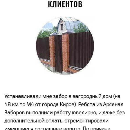
КЛИЕНТОВ
е
Устанавливали мне забор в загородный дом (на
Н
48 км по М4 от города Киров). Ребята из Арсенал
р
Заборов выполнили работу ювелирно, и даже без
К
дополнительной оплаты отремонтировали
(
у
имеющиеся распашные ворота. По причине
с