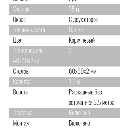
Участок
75 м.
Окрас
С двух сторон
Толщина листа
0,5 мм.
Цвет
Коричневый
Лаги(профиль
2
40х20х2мм)
Столбы
60х60х2 мм
Калитка
1.2 м
Ворота
Распашные без
автоматики 3,5 метра
Доставка
Включено
Монтаж
Включено