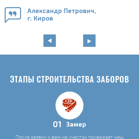
го
в
Александр Петрович,
г. Киров
ЭТАПЫ СТРОИТЕЛЬСТВА ЗАБОРОВ
01
Замер
После заявки к вам на участок приезжает наш