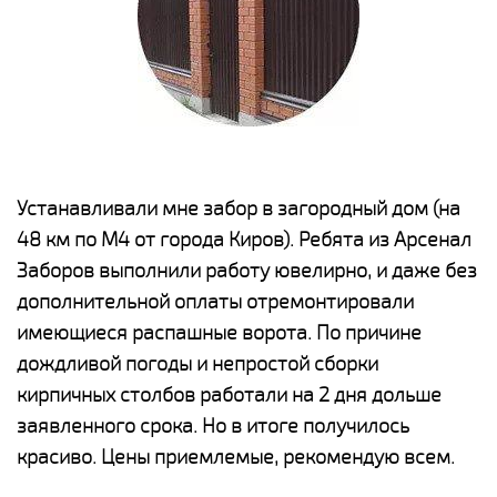
е
Устанавливали мне забор в загородный дом (на
Н
48 км по М4 от города Киров). Ребята из Арсенал
р
Заборов выполнили работу ювелирно, и даже без
К
дополнительной оплаты отремонтировали
(
у
имеющиеся распашные ворота. По причине
с
и,
дождливой погоды и непростой сборки
н
а
кирпичных столбов работали на 2 дня дольше
с
ги
заявленного срока. Но в итоге получилось
п
красиво. Цены приемлемые, рекомендую всем.
о
а
н