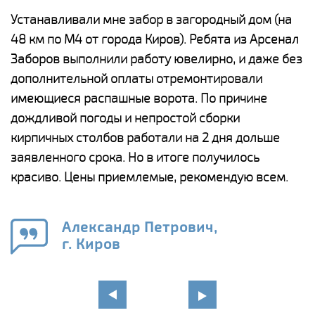
е
Устанавливали мне забор в загородный дом (на
Н
48 км по М4 от города Киров). Ребята из Арсенал
р
Заборов выполнили работу ювелирно, и даже без
К
дополнительной оплаты отремонтировали
(
у
имеющиеся распашные ворота. По причине
с
и,
дождливой погоды и непростой сборки
н
а
кирпичных столбов работали на 2 дня дольше
с
ги
заявленного срока. Но в итоге получилось
п
красиво. Цены приемлемые, рекомендую всем.
о
а
н
го
в
Александр Петрович,
г. Киров