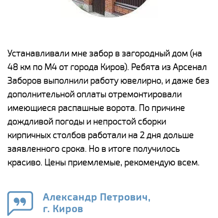
е
Устанавливали мне забор в загородный дом (на
Н
48 км по М4 от города Киров). Ребята из Арсенал
р
Заборов выполнили работу ювелирно, и даже без
К
дополнительной оплаты отремонтировали
(
у
имеющиеся распашные ворота. По причине
с
и,
дождливой погоды и непростой сборки
н
а
кирпичных столбов работали на 2 дня дольше
с
ги
заявленного срока. Но в итоге получилось
п
красиво. Цены приемлемые, рекомендую всем.
о
а
н
го
в
Александр Петрович,
г. Киров