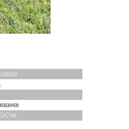
а рабица
.
кованное
0х2 мм