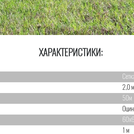
ХАРАКТЕРИСТИКИ:
Сетк
2,0 м
50м
Оцин
60х6
1 м