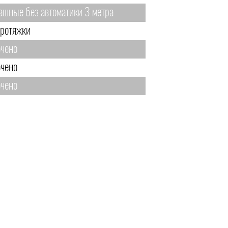
ашные без автоматики 3 метра
протяжки
чено
чено
чено