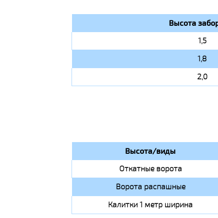
Высота забор
1,5
1,8
2,0
Высота/виды
Откатные ворота
Ворота распашные
Калитки 1 метр ширина