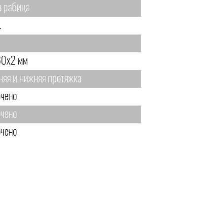
а рабица
.
0х2 мм
няя и нижняя протяжка
чено
чено
чено