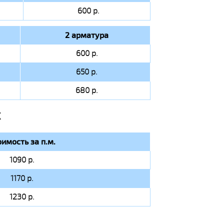
600 р.
2 арматура
600 р.
650 р.
680 р.
Х
оимость за п.м.
1090 р.
1170 р.
1230 р.