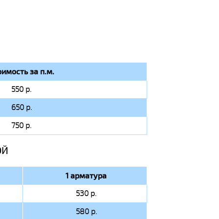
оимость за п.м.
550 р.
650 р.
750 р.
ОЙ
1 арматура
530 р.
580 р.