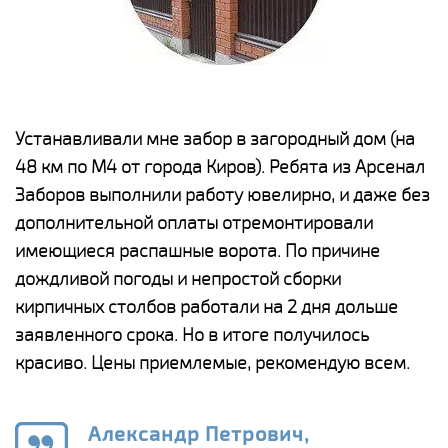
е
Устанавливали мне забор в загородный дом (на
Н
48 км по М4 от города Киров). Ребята из Арсенал
р
Заборов выполнили работу ювелирно, и даже без
К
дополнительной оплаты отремонтировали
(
у
имеющиеся распашные ворота. По причине
с
и,
дождливой погоды и непростой сборки
н
а
кирпичных столбов работали на 2 дня дольше
с
ги
заявленного срока. Но в итоге получилось
п
красиво. Цены приемлемые, рекомендую всем.
о
а
н
го
в
Александр Петрович,