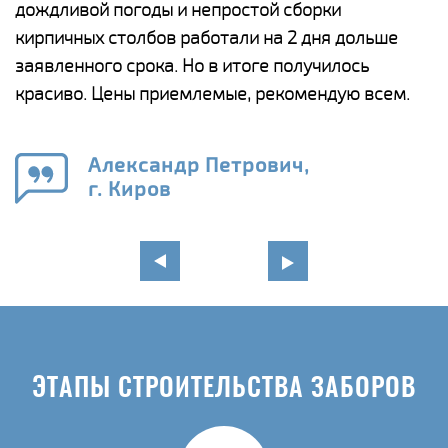
и,
дождливой погоды и непростой сборки
н
а
кирпичных столбов работали на 2 дня дольше
с
ги
заявленного срока. Но в итоге получилось
п
красиво. Цены приемлемые, рекомендую всем.
о
а
н
го
в
Александр Петрович,
г. Киров
ЭТАПЫ СТРОИТЕЛЬСТВА ЗАБОРОВ