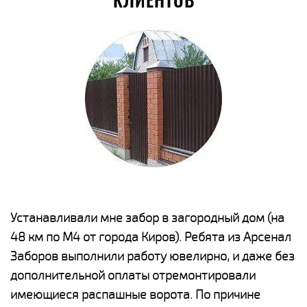
КЛИЕНТОВ
е
Устанавливали мне забор в загородный дом (на
Н
48 км по М4 от города Киров). Ребята из Арсенал
р
Заборов выполнили работу ювелирно, и даже без
К
дополнительной оплаты отремонтировали
(
у
имеющиеся распашные ворота. По причине
с