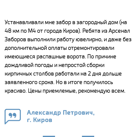
е
Устанавливали мне забор в загородный дом (на
Н
48 км по М4 от города Киров). Ребята из Арсенал
р
Заборов выполнили работу ювелирно, и даже без
К
дополнительной оплаты отремонтировали
(
у
имеющиеся распашные ворота. По причине
с
и,
дождливой погоды и непростой сборки
н
а
кирпичных столбов работали на 2 дня дольше
с
ги
заявленного срока. Но в итоге получилось
п
красиво. Цены приемлемые, рекомендую всем.
о
а
н
го
в
Александр Петрович,
г. Киров